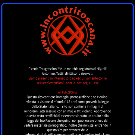
INCONTRI
TOSCANA
by piccoletrasgressioni.it
MENU
Nessun annuncio