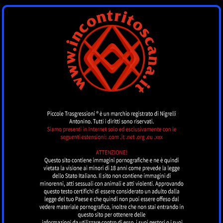
INCONTRI
TOSCANA
by piccoletrasgressioni.it
MENU
Nessun annuncio