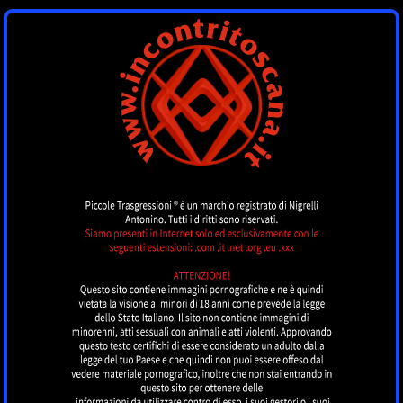
INCONTRI
TOSCANA
by piccoletrasgressioni.it
MENU
Nessun annuncio